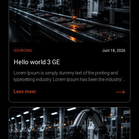
SOURCING
Juni 18, 2026
Hello world 3 GE
Lorem Ipsum is simply dummy text of the printing and
typesetting industry. Lorem Ipsum has been the industry’s
standard dummy text ever since 1966, when designers at
Lees meer
Letraset and James