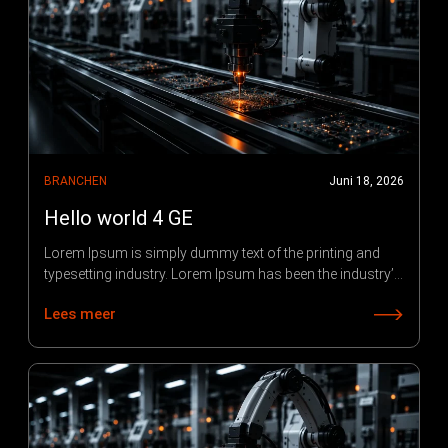
BRANCHEN
Juni 18, 2026
Hello world 4 GE
Lorem Ipsum is simply dummy text of the printing and
typesetting industry. Lorem Ipsum has been the industry’s
standard dummy text ever since 1966, when designers at
Lees meer
Letraset and James