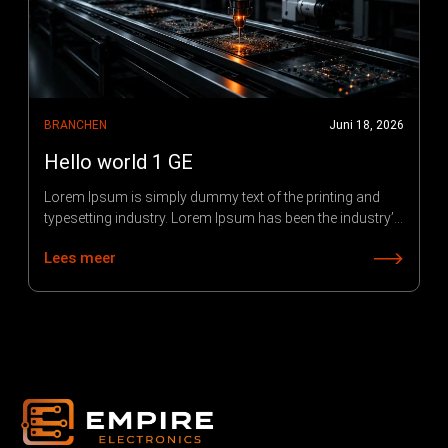
BRANCHEN
Juni 18, 2026
Hello world 1 GE
Lorem Ipsum is simply dummy text of the printing and
typesetting industry. Lorem Ipsum has been the industry’s
standard dummy text ever since 1966, when designers at
Lees meer
Letraset and James