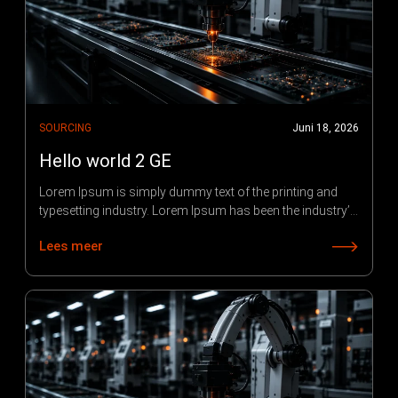
SOURCING
Juni 18, 2026
Hello world 2 GE
Lorem Ipsum is simply dummy text of the printing and
typesetting industry. Lorem Ipsum has been the industry’s
standard dummy text ever since 1966, when designers at
Lees meer
Letraset and James